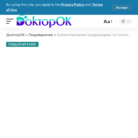
By using this site, you agree to the
Privacy Policy
and
Terms
Accept
of Use
.
Aa
ДокторОК
>
Пищеварение
>
Великобритания предупредила об опасности дубайского шоколада: скрытые аллергены
ПИЩЕВАРЕНИЕ