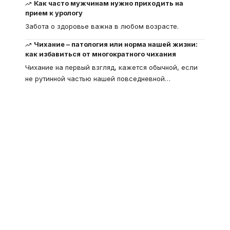
Как часто мужчинам нужно приходить на
прием к урологу
Забота о здоровье важна в любом возрасте.
Чихание – патология или норма нашей жизни:
как избавиться от многократного чихания
Чихание на первый взгляд, кажется обычной, если
не рутинной частью нашей повседневной
…
Что такое
"Кардиомиопатия", и
почему эта болезнь
встречается все чаще