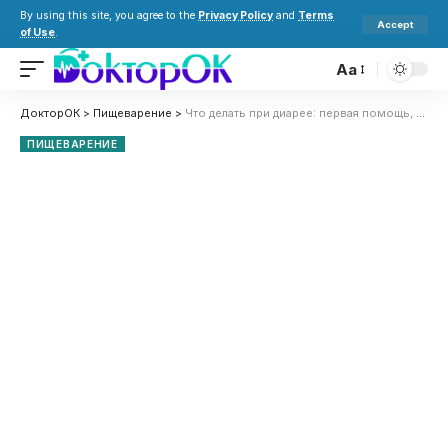
By using this site, you agree to the
Privacy Policy
and
Terms
Accept
of Use
.
Aa
ДокторОК
>
Пищеварение
>
Что делать при диарее: первая помощь, лечение и профилактика
ПИЩЕВАРЕНИЕ