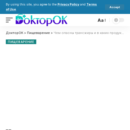
By using this site, you agree to the
Privacy Policy
and
Terms
Accept
of Use
.
Aa
ДокторОК
>
Пищеварение
>
Чем опасны трансжиры и в каких продуктах они содержатся?
ПИЩЕВАРЕНИЕ