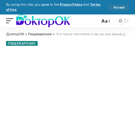
By using this site, you agree to the
Privacy Policy
and
Terms
Accept
of Use
.
Aa
ДокторОК
>
Пищеварение
>
Что такое клетчатка и так ли она важна для регулярного опорожнения кишечника?
ПИЩЕВАРЕНИЕ