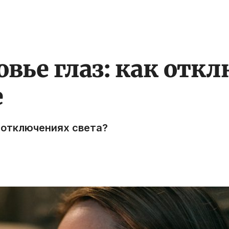
овье глаз: как отк
е
и отключениях света?