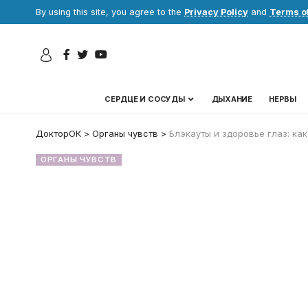
By using this site, you agree to the
Privacy Policy
and
Terms o
СЕРДЦЕ И СОСУДЫ
ДЫХАНИЕ
НЕРВЫ
ДокторОК
>
Органы чувств
>
Блэкауты и здоровье глаз: ка
ОРГАНЫ ЧУВСТВ