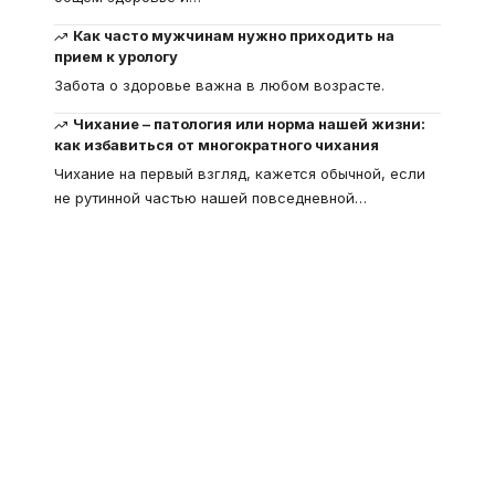
Как часто мужчинам нужно приходить на
прием к урологу
Забота о здоровье важна в любом возрасте.
Чихание – патология или норма нашей жизни:
как избавиться от многократного чихания
Чихание на первый взгляд, кажется обычной, если
не рутинной частью нашей повседневной
…
Что такое
"Кардиомиопатия", и
почему эта болезнь
встречается все чаще