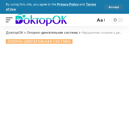
By using this site, you agree to the
Privacy Policy
and
Terms
Accept
of Use
.
Aa
ДокторОК
>
Опорно-двигательная система
>
Нарушение осанки у детей: причины, симптомы и профилактика
ОПОРНО-ДВИГАТЕЛЬНАЯ СИСТЕМА