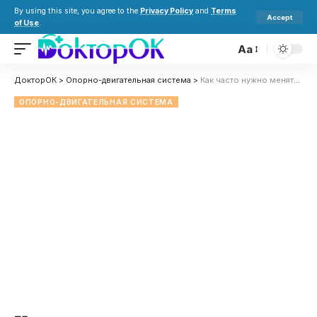
By using this site, you agree to the
Privacy Policy
and
Terms
Accept
of Use
.
Aa
ДокторОК
>
Опорно-двигательная система
>
Как часто нужно менять подушку для сна и почему это важно?
ОПОРНО-ДВИГАТЕЛЬНАЯ СИСТЕМА