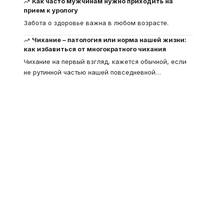
Как часто мужчинам нужно приходить на
прием к урологу
Забота о здоровье важна в любом возрасте.
Чихание – патология или норма нашей жизни:
как избавиться от многократного чихания
Чихание на первый взгляд, кажется обычной, если
не рутинной частью нашей повседневной
…
Что такое
"Кардиомиопатия", и
почему эта болезнь
встречается все чаще