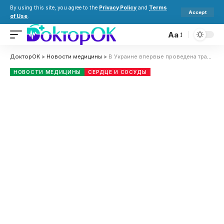
By using this site, you agree to the
Privacy Policy
and
Terms
Accept
of Use
.
Aa
ДокторОК
>
Новости медицины
>
В Украине впервые проведена трансплантация сердца 6-летнему ребенку
НОВОСТИ МЕДИЦИНЫ
СЕРДЦЕ И СОСУДЫ