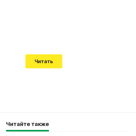
почему эта болезнь
встречается все чаще
Еще совсем недавно об этой
смертельной болезни мало кто знал
Читать
Читайте также