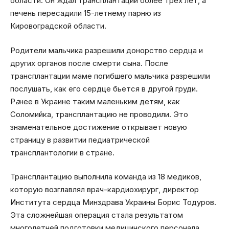
области. Он ждал трансплантации более трех лет, а
печень пересадили 15-летнему парню из
Кировоградской области.
Родители мальчика разрешили донорство сердца и
других органов после смерти сына. После
трансплантации маме погибшего мальчика разрешили
послушать, как его сердце бьется в другой груди.
Р
а
нее в Украине таким маленьким детям, как
Соломийка, трансплантацию не проводили. Это
знаменательное достижение открывает новую
страницу в развитии педиатрической
трансплантологии в стране.
Трансплантацию выполнила команда из 18 медиков,
которую возглавлял врач-кардиохирург, директор
Института сердца Минздрава Украины Борис Тодуров.
Эта сложнейшая операция стала результатом
многолетней подготовки медицинского персонала,