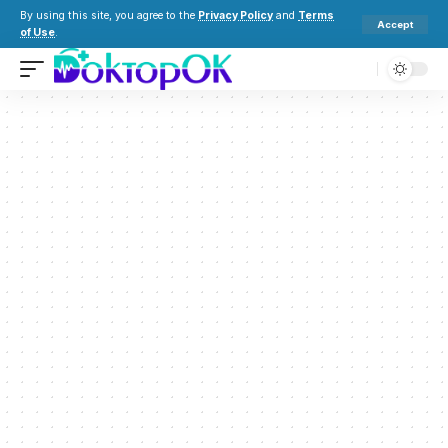
By using this site, you agree to the
Privacy Policy
and
Terms
Accept
of Use
.