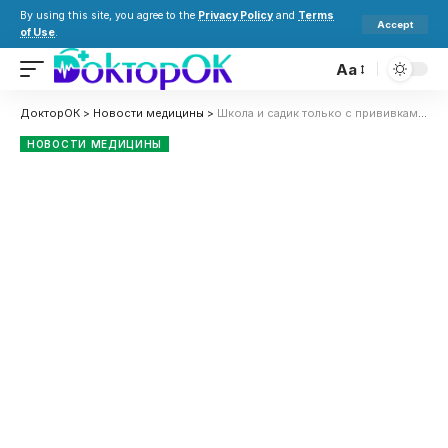
By using this site, you agree to the
Privacy Policy
and
Terms
Accept
of Use
.
Aa
ДокторОК
>
Новости медицины
>
Школа и садик только с прививками: что изменится для детей в Украине
НОВОСТИ МЕДИЦИНЫ