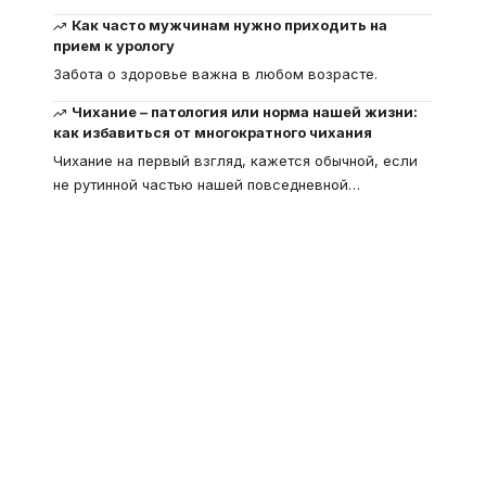
Как часто мужчинам нужно приходить на
прием к урологу
Забота о здоровье важна в любом возрасте.
Чихание – патология или норма нашей жизни:
как избавиться от многократного чихания
Чихание на первый взгляд, кажется обычной, если
не рутинной частью нашей повседневной
…
Что такое
"Кардиомиопатия", и
почему эта болезнь
встречается все чаще