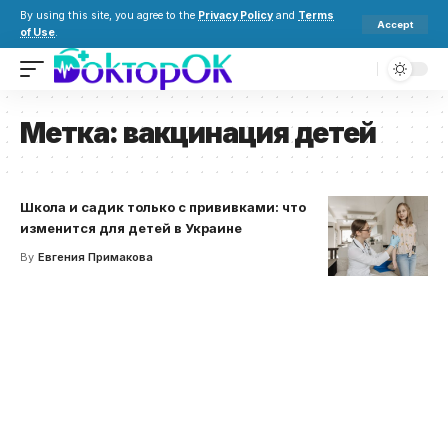
By using this site, you agree to the
Privacy Policy
and
Terms
Accept
of Use
.
Метка:
вакцинация детей
Школа и садик только с прививками: что
изменится для детей в Украине
By
Евгения Примакова