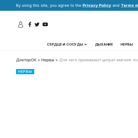
By using this site, you agree to the
Privacy Policy
and
Terms o
СЕРДЦЕ И СОСУДЫ
ДЫХАНИЕ
НЕРВЫ
ДокторОК
>
Нервы
>
Для чего принимают цитрат магния: по
НЕРВЫ