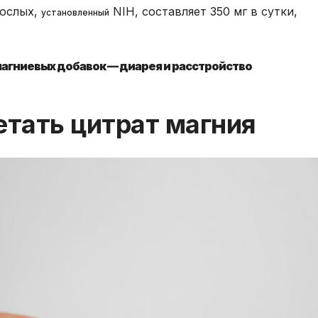
рослых,
NIH, составляет 350 мг в сутки,
установленный
агниевых добавок — диарея и расстройство
етать цитрат магния