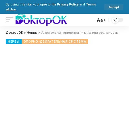
By using this site, you agree to the
Privacy Policy
and
Terms
Accept
of Use
.
Aa
ДокторОК
>
Нервы
>
Алкогольная эпилепсия – миф или реальность
НЕРВЫ
ОПОРНО-ДВИГАТЕЛЬНАЯ СИСТЕМА