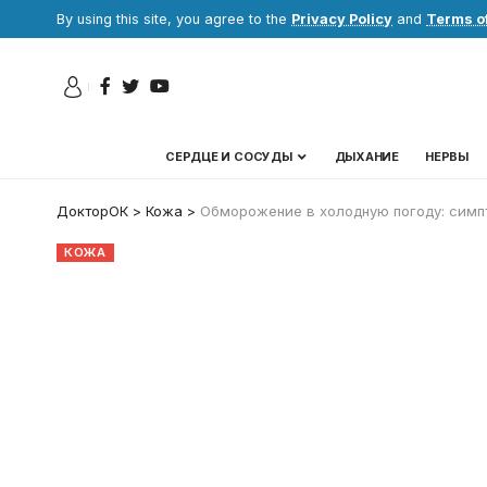
By using this site, you agree to the
Privacy Policy
and
Terms o
СЕРДЦЕ И СОСУДЫ
ДЫХАНИЕ
НЕРВЫ
ДокторОК
>
Кожа
>
Обморожение в холодную погоду: симпт
КОЖА