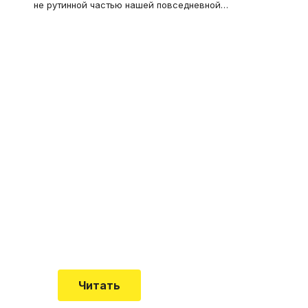
не рутинной частью нашей повседневной
…
Что такое
"Кардиомиопатия", и
почему эта болезнь
встречается все чаще
Еще совсем недавно об этой
смертельной болезни мало кто знал
Читать