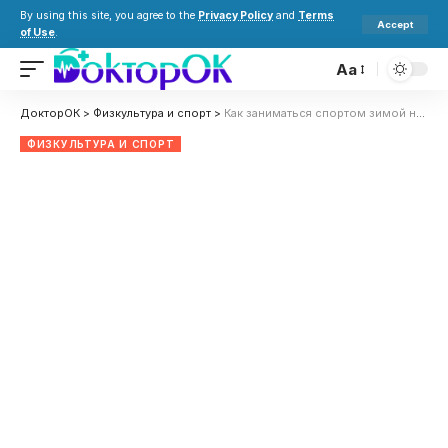
By using this site, you agree to the
Privacy Policy
and
Terms
Accept
of Use
.
Aa
ДокторОК
>
Физкультура и спорт
>
Как заниматься спортом зимой на улице, чтобы не заболеть: советы врачей
ФИЗКУЛЬТУРА И СПОРТ