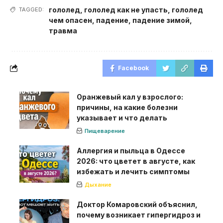
гололед
,
гололед как не упасть
,
гололед
TAGGED:
чем опасен
,
падение
,
падение зимой
,
травма
Facebook
Оранжевый кал у взрослого:
причины, на какие болезни
указывает и что делать
Пищеварение
Аллергия и пыльца в Одессе
2026: что цветет в августе, как
избежать и лечить симптомы
Дыхание
Доктор Комаровский объяснил,
почему возникает гипергидроз и