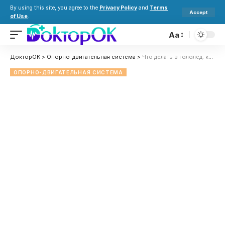
By using this site, you agree to the
Privacy Policy
and
Terms
Accept
of Use
.
Aa
ДокторОК
>
Опорно-двигательная система
>
Что делать в гололед: как правильно падать, чтобы не травмироваться
ОПОРНО-ДВИГАТЕЛЬНАЯ СИСТЕМА