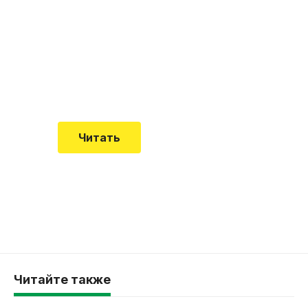
почему эта болезнь
встречается все чаще
Еще совсем недавно об этой
смертельной болезни мало кто знал
Читать
Читайте также