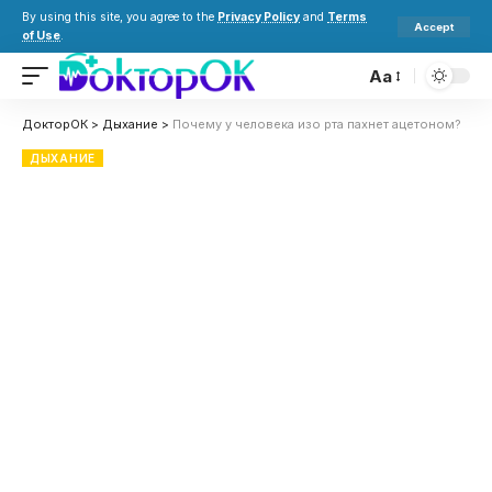
By using this site, you agree to the
Privacy Policy
and
Terms
Accept
of Use
.
Aa
ДокторОК
>
Дыхание
>
Почему у человека изо рта пахнет ацетоном?
ДЫХАНИЕ