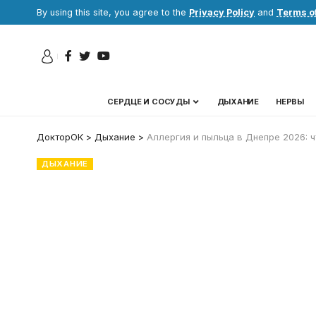
By using this site, you agree to the
Privacy Policy
and
Terms o
СЕРДЦЕ И СОСУДЫ
ДЫХАНИЕ
НЕРВЫ
ДокторОК
>
Дыхание
>
Аллергия и пыльца в Днепре 2026: ч
ДЫХАНИЕ