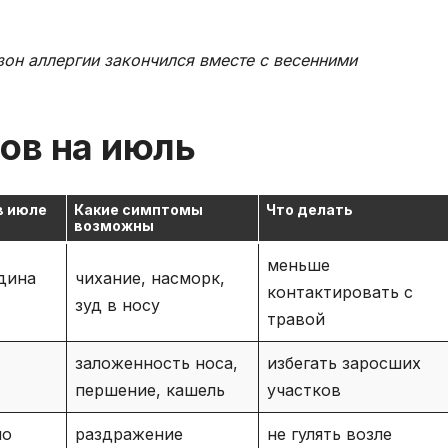
зон аллергии закончился вместе с весенними
ов на июль
в июле
Какие симптомы
Что делать
возможны
меньше
дина
чихание, насморк,
контактировать с
зуд в носу
травой
заложенность носа,
избегать заросших
першение, кашель
участков
но
раздражение
не гулять возле