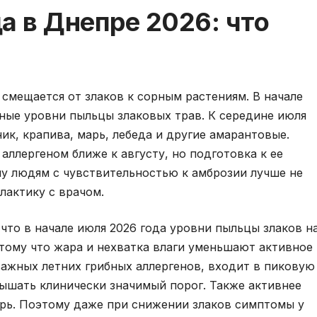
а в Днепре 2026: что
 смещается от злаков к сорным растениям. В начале
ные уровни пыльцы злаковых трав. К середине июля
к, крапива, марь, лебеда и другие амарантовые.
аллергеном ближе к августу, но подготовка к ее
му людям с чувствительностью к амброзии лучше не
лактику с врачом.
 что в начале июля 2026 года уровни пыльцы злаков н
тому что жара и нехватка влаги уменьшают активное
 важных летних грибных аллергенов, входит в пиковую
вышать клинически значимый порог. Также активнее
арь. Поэтому даже при снижении злаков симптомы у