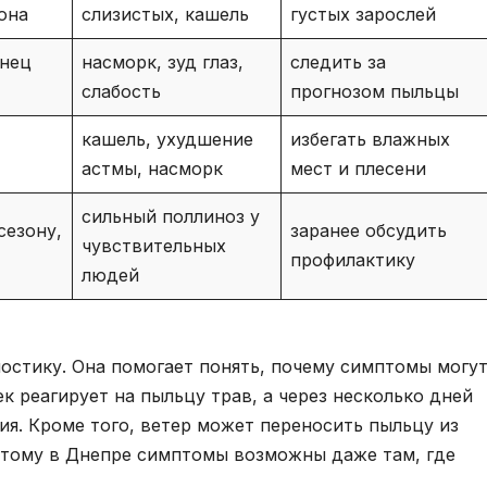
она
слизистых, кашель
густых зарослей
онец
насморк, зуд глаз,
следить за
слабость
прогнозом пыльцы
кашель, ухудшение
избегать влажных
астмы, насморк
мест и плесени
сильный поллиноз у
сезону,
заранее обсудить
чувствительных
профилактику
людей
ностику. Она помогает понять, почему симптомы могу
к реагирует на пыльцу трав, а через несколько дней
ия. Кроме того, ветер может переносить пыльцу из
этому в Днепре симптомы возможны даже там, где