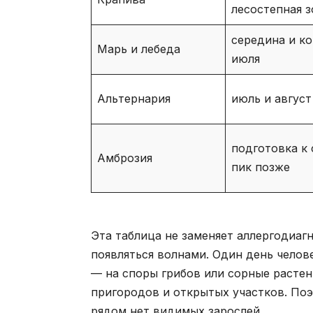
лесостепная з
середина и к
Марь и лебеда
июля
Альтернария
июль и август
подготовка к 
Амброзия
пик позже
Эта таблица не заменяет аллергодиаг
появляться волнами. Один день челове
— на споры грибов или сорные растен
пригородов и открытых участков. По
рядом нет видимых зарослей.