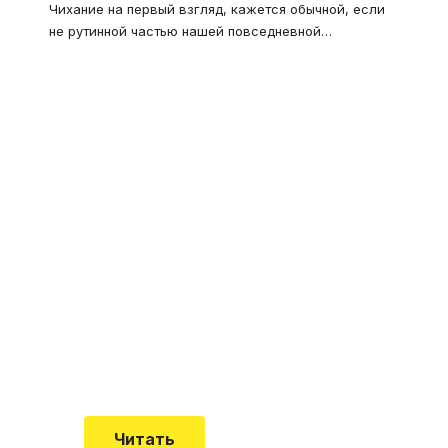
Чихание на первый взгляд, кажется обычной, если
не рутинной частью нашей повседневной
…
Что такое
"Кардиомиопатия", и
почему эта болезнь
встречается все чаще
Еще совсем недавно об этой
смертельной болезни мало кто знал
Читать