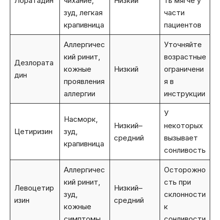
Лоратадин
чихание,
Низкий
ть мягче у
зуд, легкая
части
крапивница
пациентов
Аллергичес
Уточняйте
кий ринит,
возрастные
Дезлората
кожные
Низкий
ограничени
дин
проявления
я в
аллергии
инструкции
У
Насморк,
Низкий–
некоторых
Цетиризин
зуд,
средний
вызывает
крапивница
сонливость
Аллергичес
Осторожно
кий ринит,
сть при
Левоцетир
Низкий–
зуд,
склонности
изин
средний
кожные
к
симптомы
сонливости