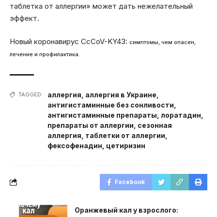
таблетка от аллергии» может дать нежелательный
эффект.
Новый коронавирус CcCoV-KY43:
симптомы, чем опасен,
лечение и профилактика.
аллергия
,
аллергия в Украине
,
TAGGED:
антигистаминные без сонливости
,
антигистаминные препараты
,
лоратадин
,
препараты от аллергии
,
сезонная
аллергия
,
таблетки от аллергии
,
фексофенадин
,
цетиризин
Facebook
Оранжевый кал у взрослого: