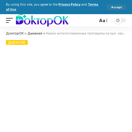
By using this site, you agree to the
Privacy Policy
and
Terms
Accept
of Use
.
Aa
ДокторОК
>
Дыхание
>
Какие антигистаминные препараты лучше: какие есть группы, что выбрать и как избежать сонливости
ДЫХАНИЕ