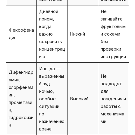
Дневной
Не
прием,
запивайте
когда
фруктовым
Фексофена
важно
Низкий
и соками
дин
сохранить
без
концентрац
проверки
ию
инструкции
Иногда —
Дифенгидр
выраженны
Не
амин,
й зуд
подходят
хлорфенам
ночью,
для
ин,
особые
Высокий
вождения и
прометази
ситуации
работы с
н,
по
механизма
гидроксизи
назначению
ми
н
врача