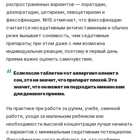
распространенных вариантов — лоратадин,
дезлоратадин, цетиризин, левоцетиризин и
фексофенадин. NHS отмечает, что фексофенадин
считается неседативным антигистаминным и обычно
реже вызывает сонливость, чем седативные
препараты; при этом даже с ним возможна
индивидуальная реакция, поэтому в первый день
приема важно оценить самочувствие.
Если после таблетки «от аллергии» клонит в
сон, это не значит, что препарат плохой. Это
значит, что он может не подходить именно вам
для дневного приема.
На практике при работе за рулем, учебе, сменной
работе, уходе за маленьким ребенком или
необходимости высокой концентрации лучше начинать
с вариантов с минимальным седативным потенциалом.
Фексофенадин часто выбирают те, кто особенно