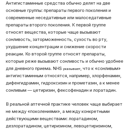
Антигистаминные средства обычно делят на две
основные группы: препараты первого поколения и
современные неседативные или малоседативные
препараты второго поколения. К первой группе
относят вещества, которые чаще вызывают
сонливость, заторможенность, сухость во рту,
ухудшение концентрации и снижение скорости
реакции. Ко второй группе относят препараты,
которые реже вызывают сонливость и обычно удобнее
для дневного приема. NHS
, что к «сонливым»
указывает
антигистаминным относятся, например, хлорфенамин,
дифенгидрамин, гидроксизин и прометазин, а к менее
сонливым — цетиризин, фексофенадин и лоратадин.
В реальной аптечной практике человек чаще выбирает
не между «поколениями», а между конкретными
действующими веществами: лоратадином,
дезлоратадином, цетиризином, левоцетиризином,