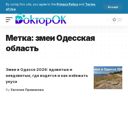
By using this site, you agree to the
Privacy Policy
and
Terms
Accept
of Use
.
Метка:
змеи Одесская
область
Змеи в Одессе 2026: ядовитые и
неядовитые, где водятся и как избежать
укуса
By
Евгения Примакова