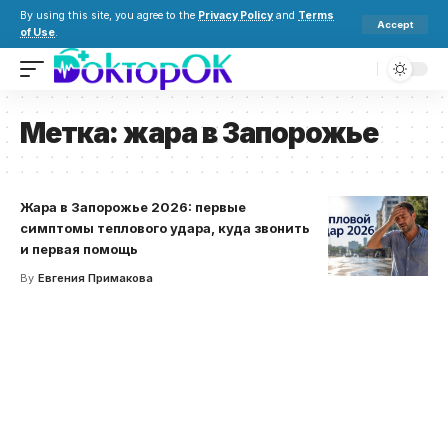
By using this site, you agree to the
Privacy Policy
and
Terms
Accept
of Use
.
Метка:
жара в Запорожье
Жара в Запорожье 2026: первые
симптомы теплового удара, куда звонить
и первая помощь
By
Евгения Примакова