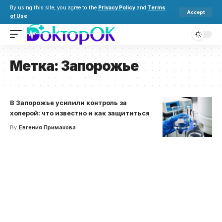
By using this site, you agree to the
Privacy Policy
and
Terms
Accept
of Use
.
Метка:
Запорожье
В Запорожье усилили контроль за
холерой: что известно и как защититься
By
Евгения Примакова