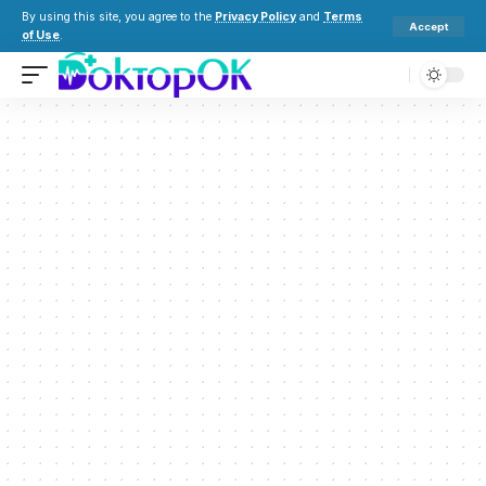
By using this site, you agree to the
Privacy Policy
and
Terms
Accept
of Use
.