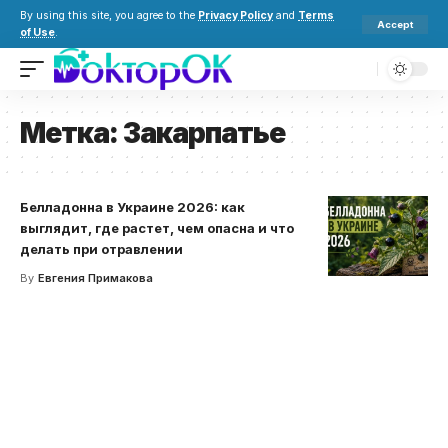
By using this site, you agree to the
Privacy Policy
and
Terms
Accept
of Use
.
Метка:
Закарпатье
Белладонна в Украине 2026: как
выглядит, где растет, чем опасна и что
делать при отравлении
By
Евгения Примакова