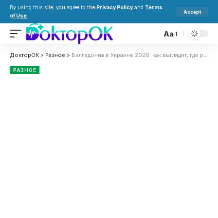
By using this site, you agree to the
Privacy Policy
and
Terms
Accept
of Use
.
Aa
ДокторОК
>
Разное
>
Белладонна в Украине 2026: как выглядит, где растет, чем опасна и что делать при отравлении
РАЗНОЕ