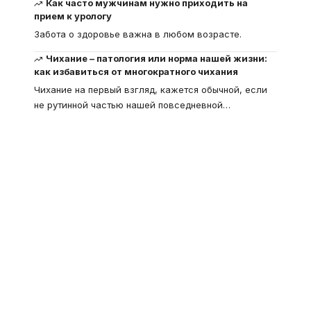
Как часто мужчинам нужно приходить на
прием к урологу
Забота о здоровье важна в любом возрасте.
Чихание – патология или норма нашей жизни:
как избавиться от многократного чихания
Чихание на первый взгляд, кажется обычной, если
не рутинной частью нашей повседневной
…
Что такое
"Кардиомиопатия", и
почему эта болезнь
встречается все чаще