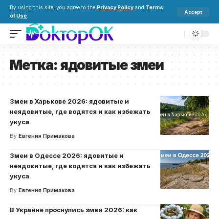
By using this site, you agree to the
Privacy Policy
and
Terms
Accept
of Use
.
Метка:
ядовитые змеи
Змеи в Харькове 2026: ядовитые и
неядовитые, где водятся и как избежать
укуса
By
Евгения Примакова
Змеи в Одессе 2026: ядовитые и
неядовитые, где водятся и как избежать
укуса
By
Евгения Примакова
В Украине проснулись змеи 2026: как