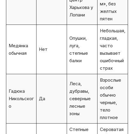
м», без
Харькова у
желтых
Лопани
пятен
Небольшая,
Опушки,
гладкая,
Медянка
луга,
часто
Нет
обычная
степные
вызывает
балки
ошибочный
страх
Взрослые
Леса,
особи
Гадюка
дубравы,
обычно
Никольског
Да
северные
черные,
о
лесные
тело
зоны
плотное
Степные
Сероватая