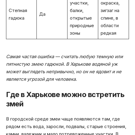
участки,
окраска,
Степная
балки,
зигзаг на
Да
гадюка
открытые
спине, в
природные
области
зоны
редкая
Самая частая ошибка — считать любую темную или
пятнистую змею гадюкой. В Харькове водяной уж
может выглядеть непривычно, но он не ядовит и не
является угрозой для человека.
Где в Харькове можно встретить
змей
В городской среде змеи чаще появляются там, где
рядом есть вода, заросли, подвалы, старые строения,
камни, валежник и мало потревоженные участки. В