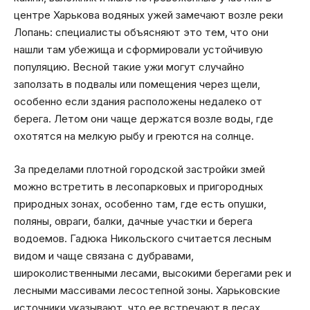
центре Харькова водяных ужей замечают возле реки
Лопань: специалисты объясняют это тем, что они
нашли там убежища и сформировали устойчивую
популяцию. Весной такие ужи могут случайно
заползать в подвалы или помещения через щели,
особенно если здания расположены недалеко от
берега. Летом они чаще держатся возле воды, где
охотятся на мелкую рыбу и греются на солнце.
За пределами плотной городской застройки змей
можно встретить в лесопарковых и пригородных
природных зонах, особенно там, где есть опушки,
поляны, овраги, балки, дачные участки и берега
водоемов. Гадюка Никольского считается лесным
видом и чаще связана с дубравами,
широколиственными лесами, высокими берегами рек и
лесными массивами лесостепной зоны. Харьковские
источники указывают, что ее встречают в лесах