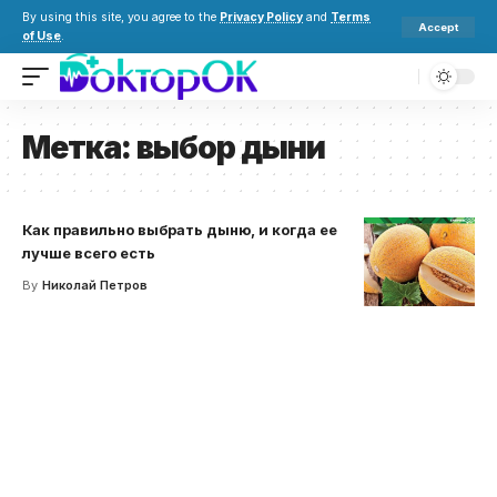
By using this site, you agree to the
Privacy Policy
and
Terms
Accept
of Use
.
Метка:
выбор дыни
Как правильно выбрать дыню, и когда ее
лучше всего есть
By
Николай Петров