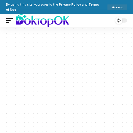
By using this site, you agree to the
Privacy Policy
and
Terms
Accept
of Use
.