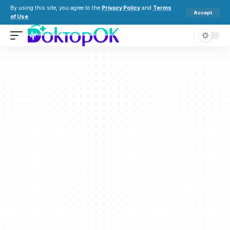
By using this site, you agree to the
Privacy Policy
and
Terms
Accept
of Use
.