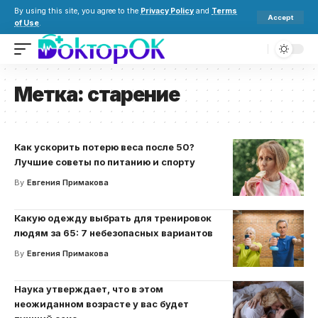
By using this site, you agree to the
Privacy Policy
and
Terms
Accept
of Use
.
Метка:
старение
Как ускорить потерю веса после 50?
Лучшие советы по питанию и спорту
By
Евгения Примакова
Какую одежду выбрать для тренировок
людям за 65: 7 небезопасных вариантов
By
Евгения Примакова
Наука утверждает, что в этом
неожиданном возрасте у вас будет