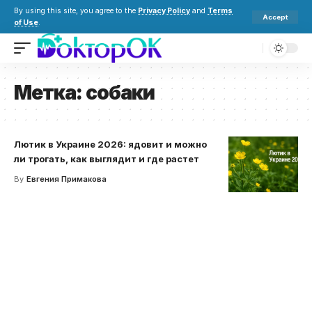
By using this site, you agree to the
Privacy Policy
and
Terms
Accept
of Use
.
Метка:
собаки
Лютик в Украине 2026: ядовит и можно
ли трогать, как выглядит и где растет
By
Евгения Примакова