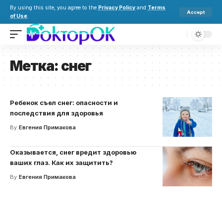
By using this site, you agree to the
Privacy Policy
and
Terms
Accept
of Use
.
Метка:
снег
Ребенок съел снег: опасности и
последствия для здоровья
By
Евгения Примакова
Оказывается, снег вредит здоровью
ваших глаз. Как их защитить?
By
Евгения Примакова