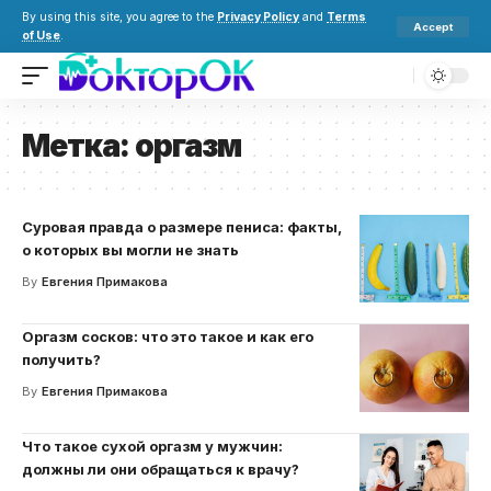
By using this site, you agree to the
Privacy Policy
and
Terms
Accept
of Use
.
Метка:
оргазм
Суровая правда о размере пениса: факты,
о которых вы могли не знать
By
Евгения Примакова
Оргазм сосков: что это такое и как его
получить?
By
Евгения Примакова
Что такое сухой оргазм у мужчин:
должны ли они обращаться к врачу?