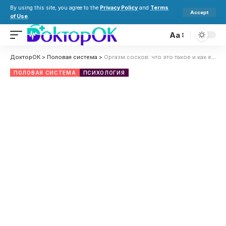
By using this site, you agree to the
Privacy Policy
and
Terms
Accept
of Use
.
Aa
ДокторОК
>
Половая система
>
Оргазм сосков: что это такое и как его получить?
ПОЛОВАЯ СИСТЕМА
ПСИХОЛОГИЯ