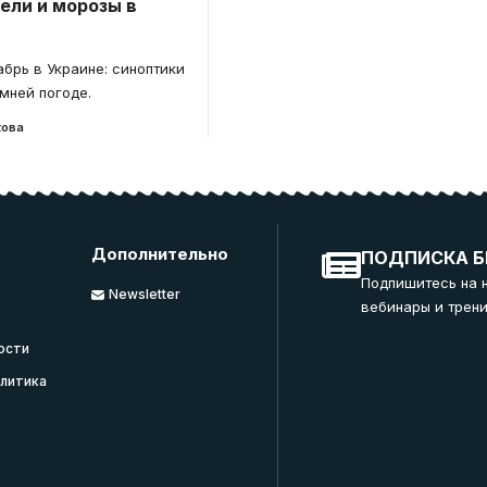
ели и морозы в
абрь в Украине: синоптики
мней погоде.
кова
Дополнительно
ПОДПИСКА Б
Подпишитесь на 
Newsletter
вебинары и трени
ости
литика