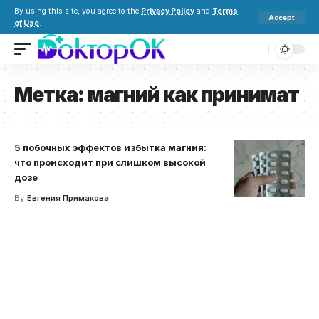
By using this site, you agree to the
Privacy Policy
and
Terms
Accept
of Use
.
Метка:
магний как принимат
5 побочных эффектов избытка магния:
что происходит при слишком высокой
дозе
By
Евгения Примакова