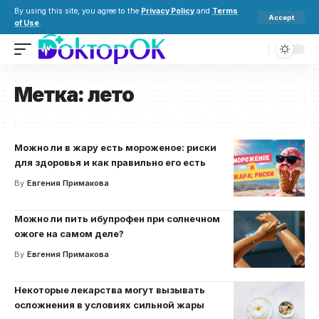
By using this site, you agree to the
Privacy Policy
and
Terms
Accept
of Use
.
Метка:
лето
Можно ли в жару есть мороженое: риски
для здоровья и как правильно его есть
By
Евгения Примакова
Можно ли пить ибупрофен при солнечном
ожоге на самом деле?
By
Евгения Примакова
Некоторые лекарства могут вызывать
осложнения в условиях сильной жары