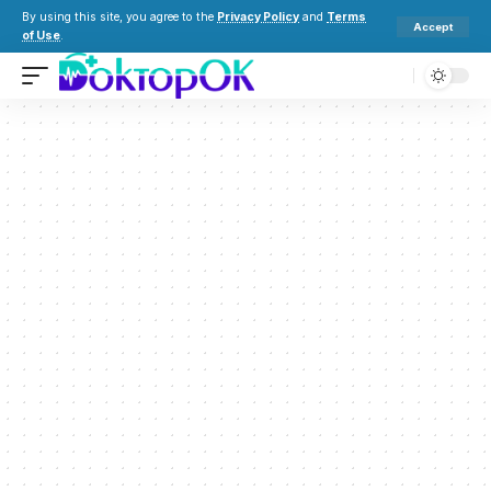
By using this site, you agree to the
Privacy Policy
and
Terms
Accept
of Use
.