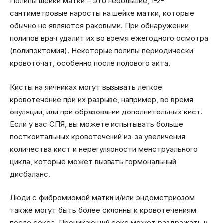
Полипы шейки матки – это небольшие, 1-2-
сантиметровые наросты на шейке матки, которые
обычно не являются раковыми. При обнаружении
полипов врач удалит их во время ежегодного осмотра
(полипэктомия). Некоторые полипы периодически
кровоточат, особенно после полового акта.
Кисты на яичниках могут вызывать легкое
кровотечение при их разрыве, например, во время
овуляции, или при образовании дополнительных кист.
Если у вас СПЯ, вы можете испытывать больше
посткоитальных кровотечений из-за увеличения
количества кист и нерегулярности менструального
цикла, которые может вызвать гормональный
дисбаланс.
Люди с фибромиомой матки и/или эндометриозом
также могут быть более склонны к кровотечениям
после секса. Проникающий секс может раздражать и