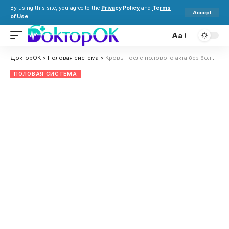
By using this site, you agree to the
Privacy Policy
and
Terms
Accept
of Use
.
Aa
ДокторОК
>
Половая система
>
Кровь после полового акта без боли: что означает и опасно ли это?
ПОЛОВАЯ СИСТЕМА