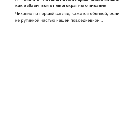
как избавиться от многократного чихания
Чихание на первый взгляд, кажется обычной, если
не рутинной частью нашей повседневной
…
Что такое
"Кардиомиопатия", и
почему эта болезнь
встречается все чаще
Еще совсем недавно об этой
смертельной болезни мало кто знал