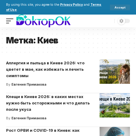
By using this site, you agree to the
Privacy Policy
and
Terms
Accept
of Use
.
Метка:
Киев
Аллергия и пыльца в Киеве 2026: что
цветет в мае, как избежать и лечить
симптомы
By
Евгения Примакова
Клещи в Киеве 2026: в каких местах
нужно быть осторожными и что делать
после укуса
By
Евгения Примакова
Рост ОРВИ и COVID-19 в Киеве: как