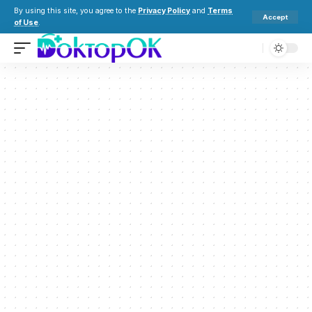
By using this site, you agree to the
Privacy Policy
and
Terms
Accept
of Use
.