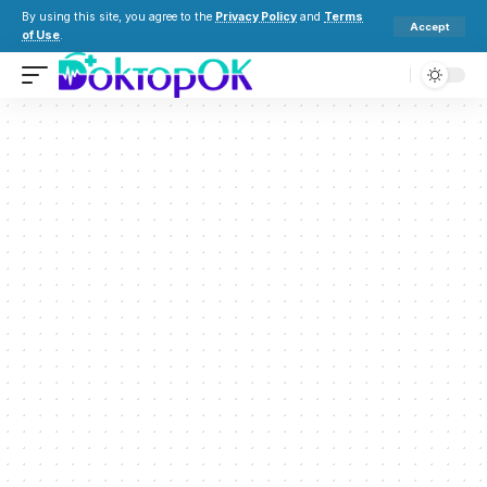
By using this site, you agree to the
Privacy Policy
and
Terms
Accept
of Use
.