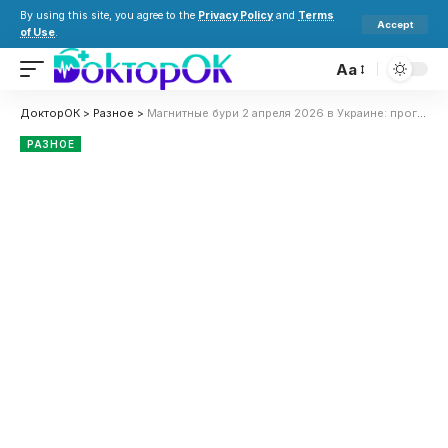
By using this site, you agree to the
Privacy Policy
and
Terms
Accept
of Use
.
Aa
ДокторОК
>
Разное
>
Магнитные бури 2 апреля 2026 в Украине: прогноз солнечной активности на сегодня
РАЗНОЕ