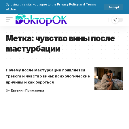
By using this site, you agree to the
Privacy Policy
and
Terms
Accept
of Use
.
Метка:
чувство вины после
мастурбации
Почему после мастурбации появляется
тревога и чувство вины: психологические
причины и как бороться
By
Евгения Примакова