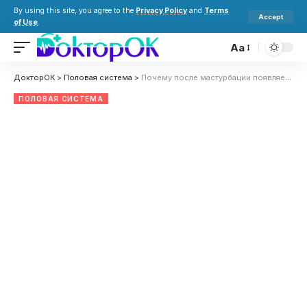
By using this site, you agree to the
Privacy Policy
and
Terms
Accept
of Use
.
Aa
ДокторОК
>
Половая система
>
Почему после мастурбации появляется тревога и чувство вины: психологические причины и как бороться
ПОЛОВАЯ СИСТЕМА