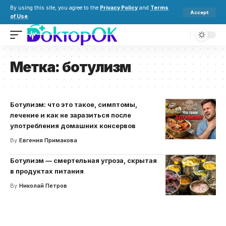
By using this site, you agree to the
Privacy Policy
and
Terms
Accept
of Use
.
Метка:
ботулизм
Ботулизм: что это такое, симптомы,
лечение и как не заразиться после
употребления домашних консервов
By
Евгения Примакова
Ботулизм — смертельная угроза, скрытая
в продуктах питания
By
Николай Петров