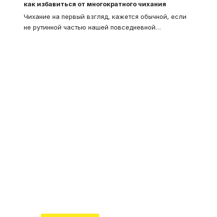
как избавиться от многократного чихания
Чихание на первый взгляд, кажется обычной, если
не рутинной частью нашей повседневной
…
Что такое
"Кардиомиопатия", и
почему эта болезнь
встречается все чаще
Еще совсем недавно об этой
смертельной болезни мало кто знал