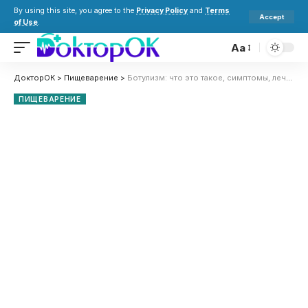
By using this site, you agree to the
Privacy Policy
and
Terms
Accept
of Use
.
Aa
ДокторОК
>
Пищеварение
>
Ботулизм: что это такое, симптомы, лечение и как не заразиться после употребления домашних консервов
ПИЩЕВАРЕНИЕ