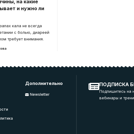
чины, на какие
зывает и нужно ли
апах кала не всегда
четании с болью, диареей
ом требует внимания.
кова
Дополнительно
ПОДПИСКА Б
Подпишитесь на 
Newsletter
вебинары и трени
ости
литика