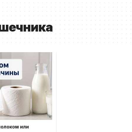
ишечника
молоком или