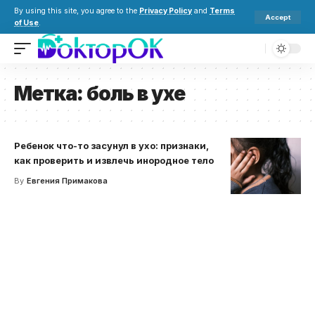
By using this site, you agree to the
Privacy Policy
and
Terms
Accept
of Use
.
Метка:
боль в ухе
Ребенок что-то засунул в ухо: признаки,
как проверить и извлечь инородное тело
By
Евгения Примакова